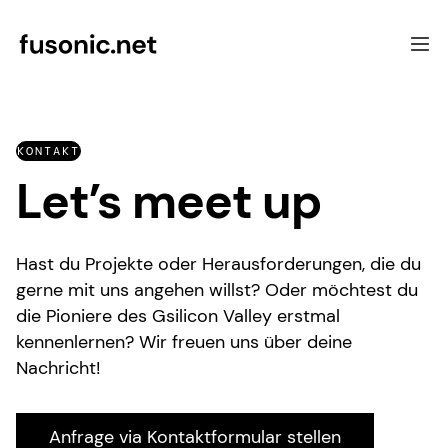
Softwareentwicklung
KONTAKT
Schwerpunkte
Let’s meet up
UX & Beratung
Referenzen
Über uns
Hast du Projekte oder Herausforderungen, die du
Kontakt
gerne mit uns angehen willst? Oder möchtest du
die Pioniere des Gsilicon Valley erstmal
kennenlernen? Wir freuen uns über deine
Nachricht!
Anfrage via Kontaktformular stellen