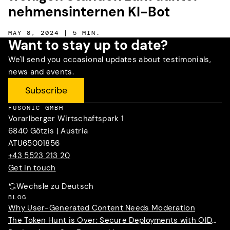
nehmens­internen KI-Bot
MAY 8, 2024 | 5 MIN.
Want to stay up to date?
We'll send you occasional updates about testimonials,
news and events.
Subscribe
FUSONIC GMBH
Vorarlberger Wirtschaftspark 1
6840 Götzis | Austria
ATU65001856
+43 5523 213 20
Get in touch
Wechsle zu Deutsch
BLOG
Why User-Generated Content Needs Moderation
The Token Hunt is Over: Secure Deployments with OIDC Trust