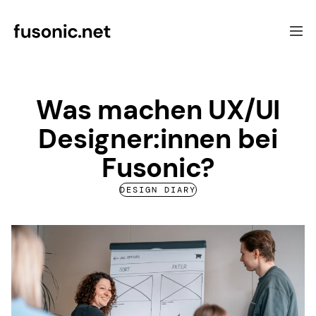
Software Development
Was machen UX/UI
Focus
Designer:innen bei
UX & Consulting
Case Studies
Fusonic?
About Fusonic
Contact
DESIGN DIARY