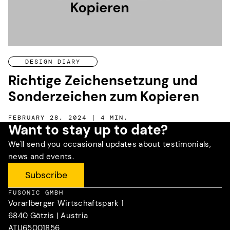
DESIGN DIARY
Richtige Zeichensetzung und
Sonderzeichen zum Kopieren
FEBRUARY 28, 2024 | 4 MIN.
Want to stay up to date?
We'll send you occasional updates about testimonials,
news and events.
Subscribe
FUSONIC GMBH
Vorarlberger Wirtschaftspark 1
6840 Götzis | Austria
ATU65001856