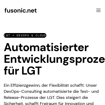
Softwareentwicklung
LGT × DEVOPS & CLOUD
Schwerpunkte
Automatisierter
UX & Beratung
Referenzen
Entwicklungsproze
Über uns
Kontakt
für LGT
Ein Effizienzgewinn, der Flexibilität schafft: Unser
DevOps-Consulting automatisierte die Test- und
Release-Prozesse der LGT. Dies steigert die
Sicherheit, schafft Freiraum für Innovation und