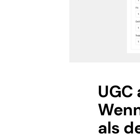
UGC a
Wenn
als d