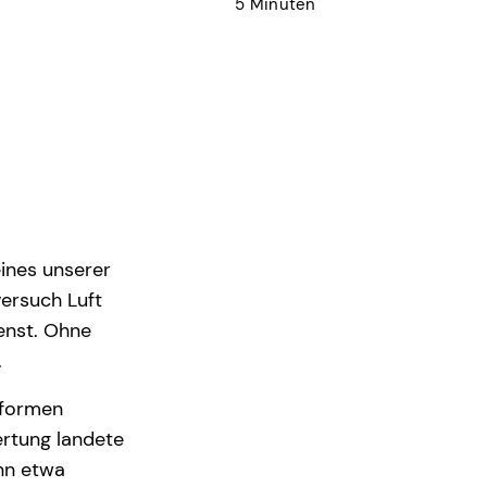
5 Minuten
eines unserer
ersuch Luft
enst. Ohne
.
tformen
ertung landete
nn etwa