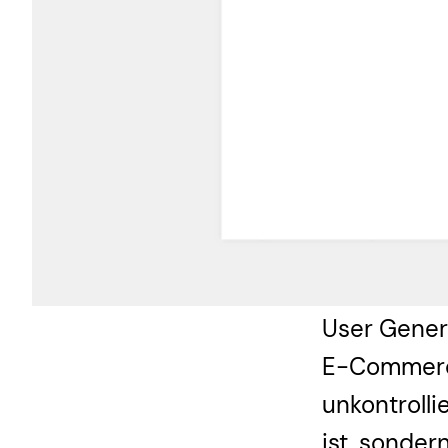
User Genera
E-Commerce
unkontrolli
ist, sonder