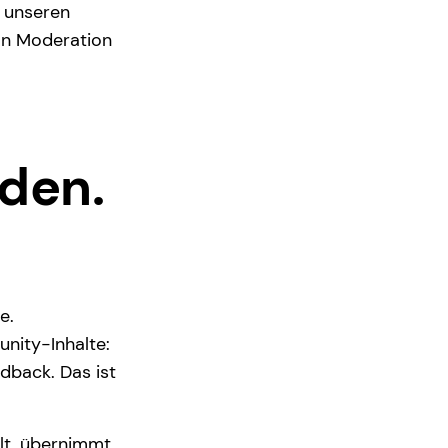
 unseren
an Moderation
den.
e.
nity-Inhalte:
dback. Das ist
lt, übernimmt