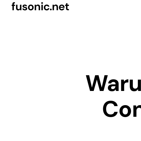
Waru
Con