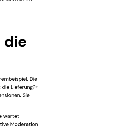
 die
rembeispiel. Die
t die Lieferung?«
nsionen. Sie
e wartet
ktive Moderation