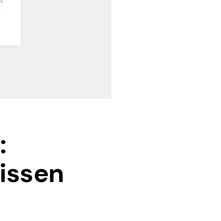
:
issen