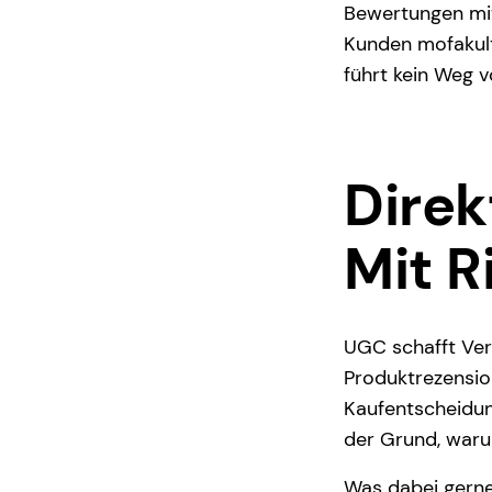
Bewertungen mit
Kunden mofakult
führt kein Weg v
Direk
Mit R
UGC schafft Ve
Produktrezensio
Kaufentscheidun
der Grund, war
Was dabei gerne