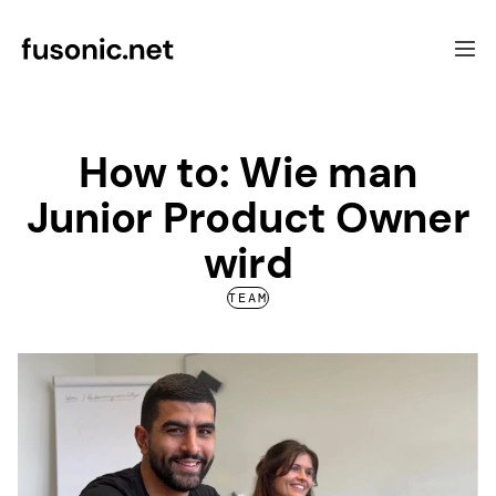
Softwareentwicklung
How to: Wie man
Schwerpunkte
Junior Product Owner
UX & Beratung
Referenzen
wird
Über uns
Kontakt
TEAM